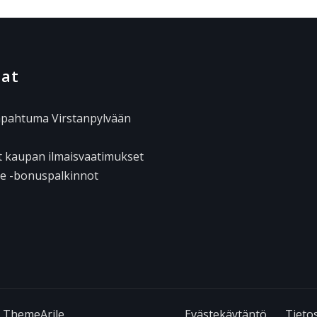
iat
pahtuma Virstanpylvään
et kaupan ilmaisvaatimukset
le -bonuspalkinnot
y
ThemeArile
Evästekäytäntö
Tietos