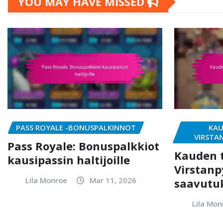
YOU MAY HAVE MISSED
PASS ROYALE -BONUSPALKINNOT
KAU
VIRSTA
Pass Royale: Bonuspalkkiot
Kauden 
kausipassin haltijoille
Virstanp
Lila Monroe
Mar 11, 2026
saavutuk
Lila Mon