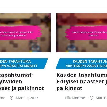
DEN TAPAHTUMA
KAUDEN TAPAHTU
NPYLVÄÄN PALKINNOT
VIRSTANPYLVÄÄN PALK
tapahtumat:
Kauden tapahtuma
ylväiden
Erityiset haasteet 
set ja palkinnot
palkinnot
roe
Mar 11, 2026
Lila Monroe
Mar 10