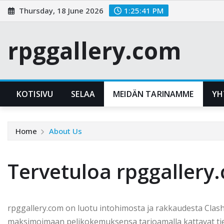
Skip
Thursday, 18 June 2026
1:25:41 PM
to
content
rpggallery.com
KOTISIVU
SELAA
MEIDÄN TARINAMME
YH
Home
About Us
Tervetuloa rpggallery.
rpggallery.com on luotu intohimosta ja rakkaudesta Clash
maksimoimaan pelikokemuksensa tarjoamalla kattavat ti