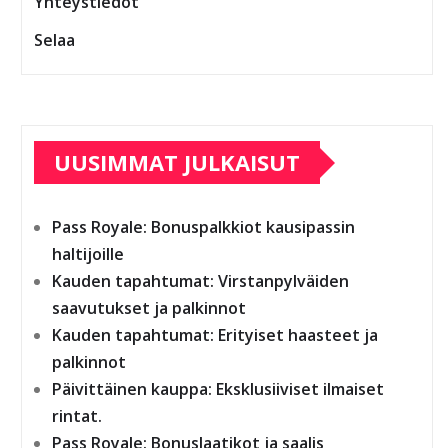
Yhteystiedot
Selaa
UUSIMMAT JULKAISUT
Pass Royale: Bonuspalkkiot kausipassin
haltijoille
Kauden tapahtumat: Virstanpylväiden
saavutukset ja palkinnot
Kauden tapahtumat: Erityiset haasteet ja
palkinnot
Päivittäinen kauppa: Eksklusiiviset ilmaiset
rintat.
Pass Royale: Bonuslaatikot ja saalis