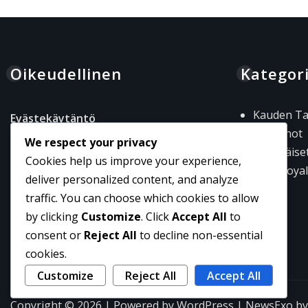
Oikeudellinen
Kategor
Kauden Ta
Evästekäytäntö
Palkinnot
We respect your privacy
Tietosuojapolitiikka
Päivittäis
Cookies help us improve your experience,
Käyttöehdot
Pass Roya
deliver personalized content, and analyze
Yhteystiedot
traffic. You can choose which cookies to allow
by clicking
Customize
. Click
Accept All
to
Meidän tarinamme
consent or
Reject All
to decline non-essential
cookies.
Customize
Reject All
Accept All
Copyright © 2026 | Powered by
WordPress
|
NewsExo
b