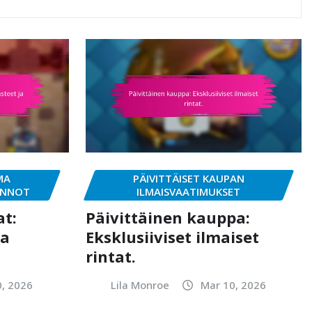
MA
PÄIVITTÄISET KAUPAN
INNOT
ILMAISVAATIMUKSET
t:
Päivittäinen kauppa:
ja
Eksklusiiviset ilmaiset
rintat.
, 2026
Lila Monroe
Mar 10, 2026