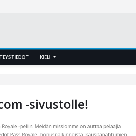
TEYSTIEDOT
KIELI
com -sivustolle!
 Royale -peliin. Meidän missiomme on auttaa pelaajia
edot Pass Royale -bonuspalkinnoista, kausitapahtumien