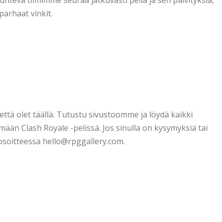
unteva tiimimme seuraa jatkuvasti peliä ja sen päivityksiä,
parhaat vinkit.
ttä olet täällä. Tutustu sivustoomme ja löydä kaikki
mään Clash Royale -pelissä. Jos sinulla on kysymyksiä tai
 osoitteessa
hello@rpggallery.com
.