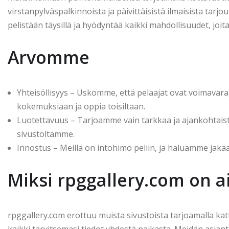
virstanpylväspalkinnoista ja päivittäisistä ilmaisista tarj
pelistään täysillä ja hyödyntää kaikki mahdollisuudet, joita
Arvomme
Yhteisöllisyys – Uskomme, että pelaajat ovat voimavara
kokemuksiaan ja oppia toisiltaan.
Luotettavuus – Tarjoamme vain tarkkaa ja ajankohtaista t
sivustoltamme.
Innostus – Meillä on intohimo peliin, ja haluamme jaka
Miksi rpggallery.com on a
rpggallery.com erottuu muista sivustoista tarjoamalla katt