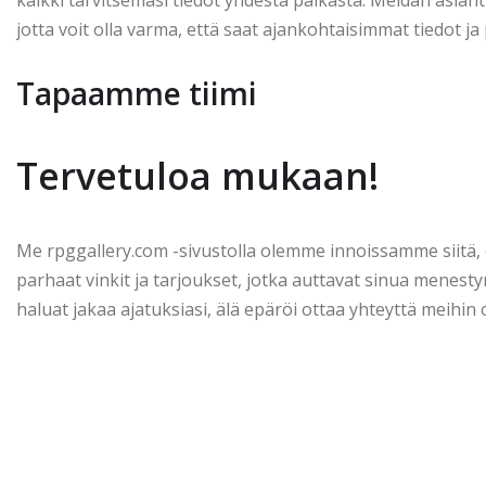
kaikki tarvitsemasi tiedot yhdestä paikasta. Meidän asiant
jotta voit olla varma, että saat ajankohtaisimmat tiedot ja 
Tapaamme tiimi
Tervetuloa mukaan!
Me rpggallery.com -sivustolla olemme innoissamme siitä, e
parhaat vinkit ja tarjoukset, jotka auttavat sinua menesty
haluat jakaa ajatuksiasi, älä epäröi ottaa yhteyttä meihin