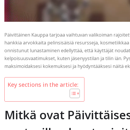
Päivittäinen Kauppa tarjoaa vaihtuvan valikoiman rajoitettu
hankkia arvokkaita pelinsisäisiä resursseja, kosmetiikka
onnistunut lunastaminen edellyttää, että käyttäjät noudatt
kelpoisuusvaatimukset, kuten jäsenyystilan ja tilin iän. Py
maksimoidaksesi kokemuksesi ja hyödyntääksesi näitä eksk
Key sections in the article:
Mitkä ovat Päivittäis