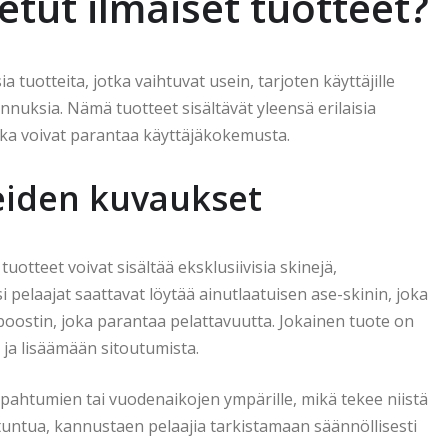
tetut ilmaiset tuotteet?
a tuotteita, jotka vaihtuvat usein, tarjoten käyttäjille
nuksia. Nämä tuotteet sisältävät yleensä erilaisia
otka voivat parantaa käyttäjäkokemusta.
teiden kuvaukset
tuotteet voivat sisältää eksklusiivisia skinejä,
 pelaajat saattavat löytää ainutlaatuisen ase-skinin, joka
n boostin, joka parantaa pelattavuutta. Jokainen tuote on
 ja lisäämään sitoutumista.
 tapahtumien tai vuodenaikojen ympärille, mikä tekee niistä
tuntua, kannustaen pelaajia tarkistamaan säännöllisesti