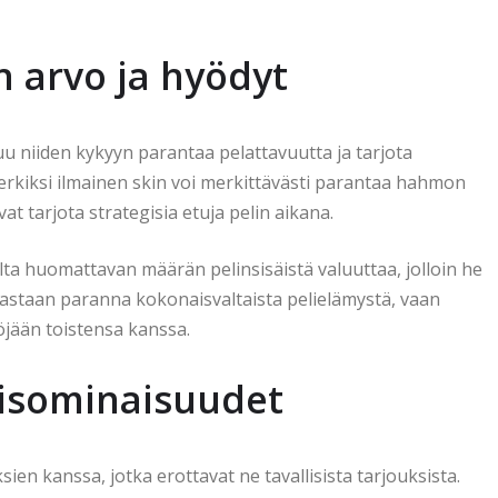
n arvo ja hyödyt
u niiden kykyyn parantaa pelattavuutta ja tarjota
imerkiksi ilmainen skin voi merkittävästi parantaa hahmon
at tarjota strategisia etuja pelin aikana.
lta huomattavan määrän pelinsisäistä valuuttaa, jolloin he
noastaan paranna kokonaisvaltaista pelielämystä, vaan
öjään toistensa kanssa.
yisominaisuudet
ien kanssa, jotka erottavat ne tavallisista tarjouksista.