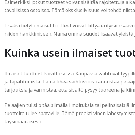
Esimerkiksi jotkut tuotteet voivat sisältää rajoitettuja aika
tavallisissa ostoissa. Tämä eksklusiivisuus voi tehdä niis
Lisäksi tietyt ilmaiset tuotteet voivat liittyä erityisiin saa
niiden hankkimiseen. Nämä ominaisuudet lisäävät yleistä j
Kuinka usein ilmaiset tuo
Ilmaiset tuotteet Päivittäisessä Kaupassa vaihtuvat tyypillis
ja tapahtumista. Tämä tiheä vaihtuvuus kannustaa pelaaji
tarjouksia ja varmistaa, että sisältö pysyy tuoreena ja kii
Pelaajien tulisi pitää silmällä ilmoituksia tai pelinsisäisiä 
tuotteita tulee saataville. Tämä proaktiivinen lähestymis
täysimääräisesti.