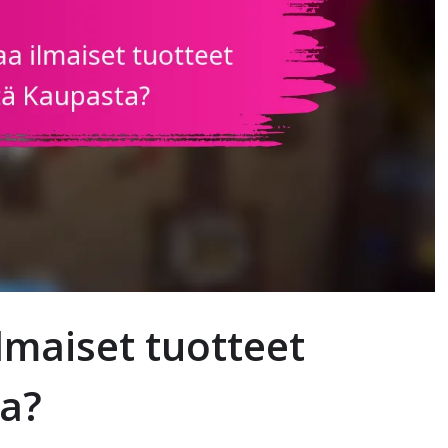
lmaiset tuotteet
ta?