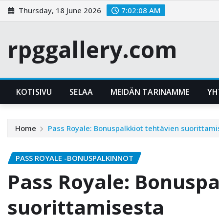
Skip
Thursday, 18 June 2026
7:02:09 AM
to
content
rpggallery.com
KOTISIVU
SELAA
MEIDÄN TARINAMME
YH
Home
Pass Royale: Bonuspalkkiot tehtävien suorittami
PASS ROYALE -BONUSPALKINNOT
Pass Royale: Bonuspa
suorittamisesta