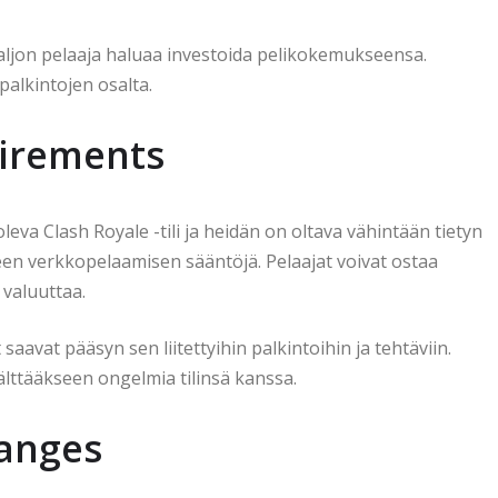
 paljon pelaaja haluaa investoida pelikokemukseensa.
alkintojen osalta.
uirements
leva Clash Royale -tili ja heidän on oltava vähintään tietyn
seen verkkopelaamisen sääntöjä. Pelaajat voivat ostaa
 valuuttaa.
 saavat pääsyn sen liitettyihin palkintoihin ja tehtäviin.
välttääkseen ongelmia tilinsä kanssa.
hanges