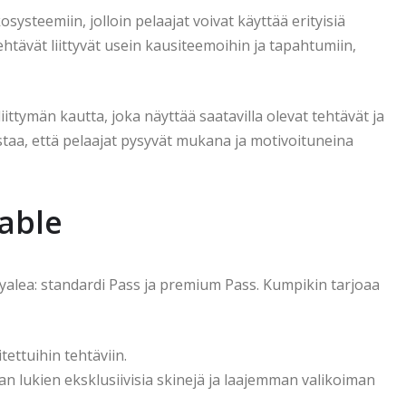
ysteemiin, jolloin pelaajat voivat käyttää erityisiä
ehtävät liittyvät usein kausiteemoihin ja tapahtumiin,
ittymän kautta, joka näyttää saatavilla olevat tehtävät ja
staa, että pelaajat pysyvät mukana ja motivoituneina
lable
Royalea: standardi Pass ja premium Pass. Kumpikin tarjoaa
ettuihin tehtäviin.
n lukien eksklusiivisia skinejä ja laajemman valikoiman