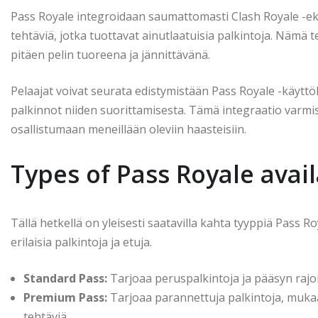
Pass Royale integroidaan saumattomasti Clash Royale -ekos
tehtäviä, jotka tuottavat ainutlaatuisia palkintoja. Nämä t
pitäen pelin tuoreena ja jännittävänä.
Pelaajat voivat seurata edistymistään Pass Royale -käyttöli
palkinnot niiden suorittamisesta. Tämä integraatio varmi
osallistumaan meneillään oleviin haasteisiin.
Types of Pass Royale avai
Tällä hetkellä on yleisesti saatavilla kahta tyyppiä Pass 
erilaisia palkintoja ja etuja.
Standard Pass:
Tarjoaa peruspalkintoja ja pääsyn rajoit
Premium Pass:
Tarjoaa parannettuja palkintoja, mukaa
tehtäviä.