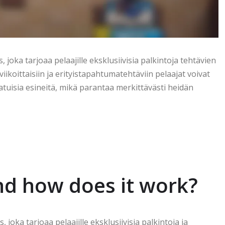
oka tarjoaa pelaajille eksklusiivisia palkintoja tehtävien
viikoittaisiin ja erityistapahtumatehtäviin pelaajat voivat
aatuisia esineitä, mikä parantaa merkittävästi heidän
nd how does it work?
oka tarjoaa pelaajille eksklusiivisia palkintoja ja