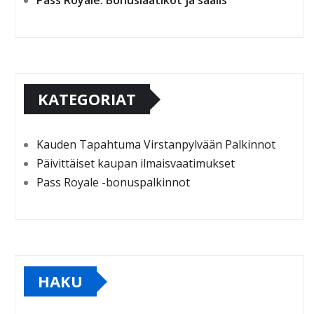
Pass Royale: Bonuslaatikot ja saalis
KATEGORIAT
Kauden Tapahtuma Virstanpylvään Palkinnot
Päivittäiset kaupan ilmaisvaatimukset
Pass Royale -bonuspalkinnot
HAKU